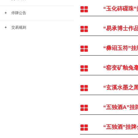
“玉化砗磲珠
+
停牌公告
+
交易规则
“易承博士作
“彝诏玉符”
“窑变矿釉兔
“玄溪水墨之
“五独酒A”挂
“五独酒”挂牌